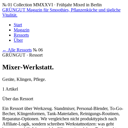
№ 01
Collection MMXXVI · Frühjahr
Mixed in Berlin
GRÜNGUT
Magazin für Smoothies, Pflanzenküche und tägliche
Vitalität.
Start
Magazin
Ressorts
Über
← Alle Ressorts
№ 06
GRÜNGUT · Ressort
Mixer-Werkstatt
.
Geräte, Klingen, Pflege.
1 Artikel
Über das Ressort
Ein Ressort über Werkzeug. Standmixer, Personal-Blender, To-Go-
Becher, Klingenformen, Tank-Materialien, Reinigungs-Routinen,
Reparatur-Optionen. Wir vergleichen nicht produkttypisch nach
Affiliate-Logik, sondern schreiben Werkstattnotizen: was geht