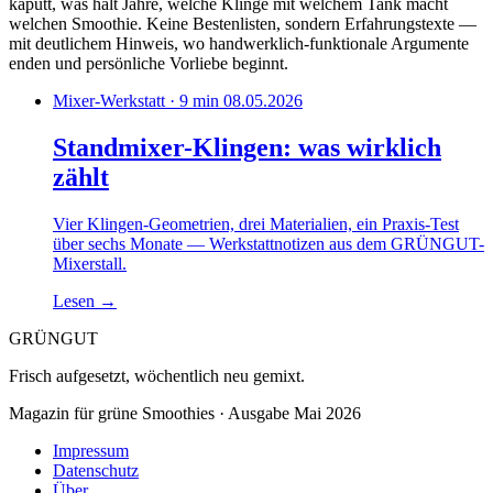
kaputt, was hält Jahre, welche Klinge mit welchem Tank macht
welchen Smoothie. Keine Bestenlisten, sondern Erfahrungstexte —
mit deutlichem Hinweis, wo handwerklich-funktionale Argumente
enden und persönliche Vorliebe beginnt.
Mixer-Werkstatt · 9 min
08.05.2026
Standmixer-Klingen: was wirklich
zählt
Vier Klingen-Geometrien, drei Materialien, ein Praxis-Test
über sechs Monate — Werkstattnotizen aus dem GRÜNGUT-
Mixerstall.
Lesen
→
GRÜNGUT
Frisch aufgesetzt, wöchentlich neu gemixt.
Magazin für grüne Smoothies · Ausgabe Mai 2026
Impressum
Datenschutz
Über