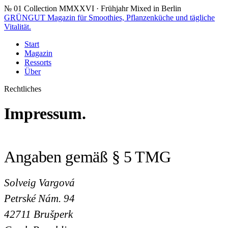
№ 01
Collection MMXXVI · Frühjahr
Mixed in Berlin
GRÜNGUT
Magazin für Smoothies, Pflanzenküche und tägliche
Vitalität.
Start
Magazin
Ressorts
Über
Rechtliches
Impressum.
Angaben gemäß § 5 TMG
Solveig Vargová
Petrské Nám. 94
42711 Brušperk